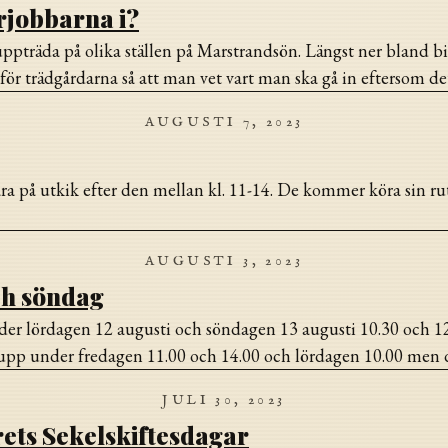
rjobbarna i?
träda på olika ställen på Marstrandsön. Längst ner bland bild
ör trädgårdarna så att man vet vart man ska gå in eftersom det 
AUGUSTI 7, 2023
ara på utkik efter den mellan kl. 11-14. De kommer köra sin r
AUGUSTI 3, 2023
h söndag
 lördagen 12 augusti och söndagen 13 augusti 10.30 och 12.
upp under fredagen 11.00 och 14.00 och lördagen 10.00 men de
JULI 30, 2023
rets Sekelskiftesdagar