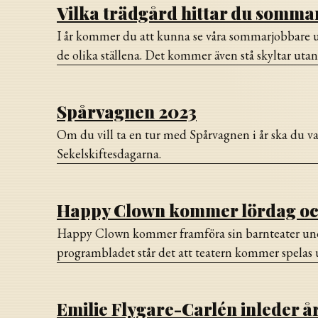
Vilka trädgård hittar du somma
I år kommer du att kunna se våra sommarjobbare upp
de olika ställena. Det kommer även stå skyltar utanf
Spårvagnen 2023
Om du vill ta en tur med Spårvagnen i år ska du v
Sekelskiftesdagarna.
Happy Clown kommer lördag oc
Happy Clown kommer framföra sin barnteater under
programbladet står det att teatern kommer spelas 
Emilie Flygare-Carlén inleder å