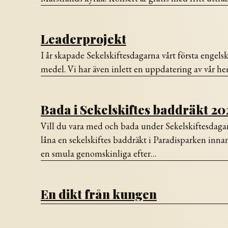
Leaderprojekt
I år skapade Sekelskiftesdagarna vårt första engel
medel. Vi har även inlett en uppdatering av vår h
Bada i Sekelskiftes baddräkt 20
Vill du vara med och bada under Sekelskiftesdag
låna en sekelskiftes baddräkt i Paradisparken inna
en smula genomskinliga efter…
En dikt från kungen