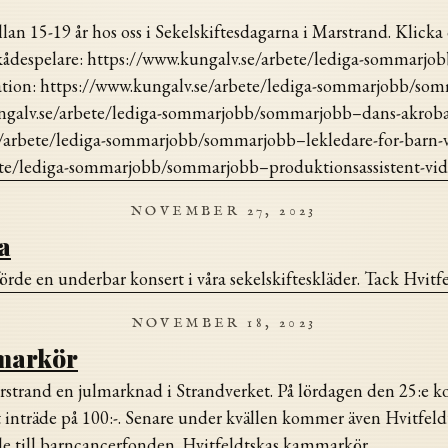
an 15-19 år hos oss i Sekelskiftesdagarna i Marstrand. Klicka 
/skådespelare: https://www.kungalv.se/arbete/lediga-sommar
tion: https://www.kungalv.se/arbete/lediga-sommarjobb/som
galv.se/arbete/lediga-sommarjobb/sommarjobb–dans-akrobati
e/arbete/lediga-sommarjobb/sommarjobb–lekledare-for-barn-vi
bete/lediga-sommarjobb/sommarjobb–produktionsassistent-vid-
NOVEMBER 27, 2023
a
e en underbar konsert i våra sekelskifteskläder. Tack Hvit
NOVEMBER 18, 2023
mmarkör
rand en julmarknad i Strandverket. På lördagen den 25:e k
 inträde på 100:-. Senare under kvällen kommer även Hvitfel
räde till barncancerfonden. Hvitfeldtskas kammarkör…