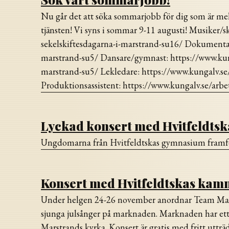
Nu går det att söka sommarjobb för dig som är mell
tjänsten! Vi syns i sommar 9-11 augusti! Musiker
sekelskiftesdagarna-i-marstrand-su16/ Dokumenta
marstrand-su5/ Dansare/gymnast: https://www.kun
marstrand-su5/ Lekledare: https://www.kungalv.s
Produktionsassistent: https://www.kungalv.se/ar
Lyckad konsert med Hvitfeldtsk
Ungdomarna från Hvitfeldtskas gymnasium framförd
Konsert med Hvitfeldtskas ka
Under helgen 24-26 november anordnar Team Marst
sjunga julsånger på marknaden. Marknaden har ett
Marstrands kyrka. Konsert är gratis med fritt utt