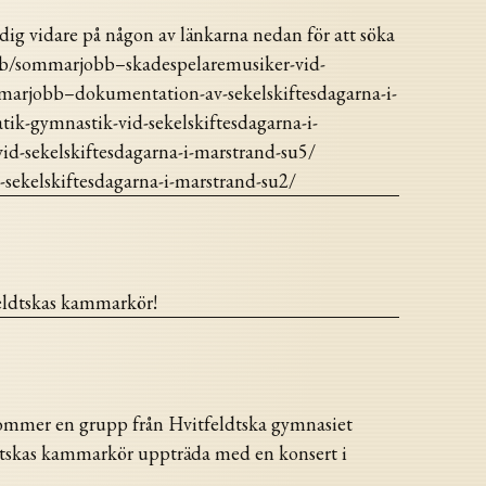
dig vidare på någon av länkarna nedan för att söka
jobb/sommarjobb–skadespelaremusiker-vid-
marjobb–dokumentation-av-sekelskiftesdagarna-i-
k-gymnastik-vid-sekelskiftesdagarna-i-
d-sekelskiftesdagarna-i-marstrand-su5/
sekelskiftesdagarna-i-marstrand-su2/
feldtskas kammarkör!
ommer en grupp från Hvitfeldtska gymnasiet
dtskas kammarkör uppträda med en konsert i