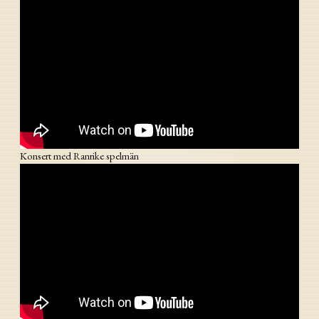
Konsert med Ranrike spelmän