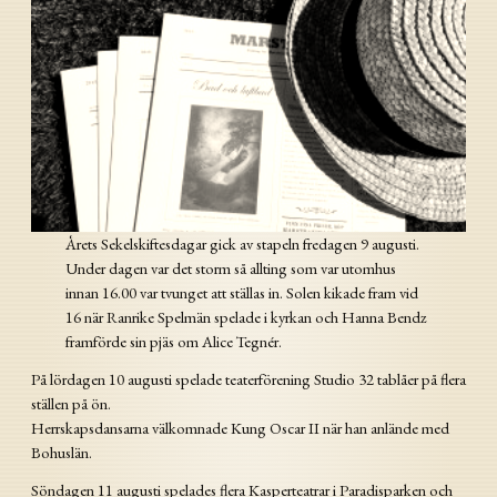
Årets Sekelskiftesdagar gick av stapeln fredagen 9 augusti.
Under dagen var det storm så allting som var utomhus
innan 16.00 var tvunget att ställas in. Solen kikade fram vid
16 när Ranrike Spelmän spelade i kyrkan och Hanna Bendz
framförde sin pjäs om Alice Tegnér.
På lördagen 10 augusti spelade teaterförening Studio 32 tablåer på flera
ställen på ön.
Herrskapsdansarna välkomnade Kung Oscar II när han anlände med
Bohuslän.
Söndagen 11 augusti spelades flera Kasperteatrar i Paradisparken och